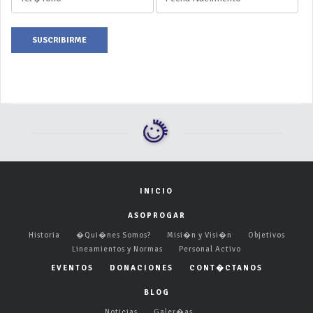
SUSCRIBIRME
INICIO
ASOPROGAR
Historia
�Qui�nes Somos?
Misi�n y Visi�n
Objetivos
Lineamientos y Normas
Personal Activo
EVENTOS
DONACIONES
CONT�CTANOS
BLOG
Noticias
Galer�as