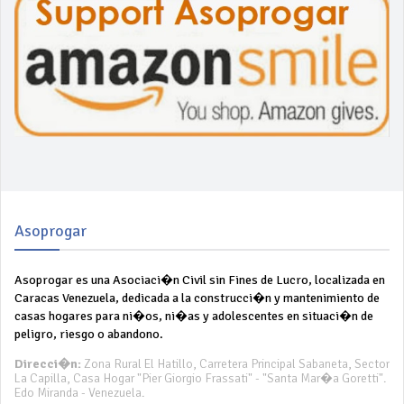
Asoprogar
Asoprogar es una Asociaci�n Civil sin Fines de Lucro, localizada en
Caracas Venezuela, dedicada a la construcci�n y mantenimiento de
casas hogares para ni�os, ni�as y adolescentes en situaci�n de
peligro, riesgo o abandono.
Direcci�n:
Zona Rural El Hatillo, Carretera Principal Sabaneta, Sector
La Capilla, Casa Hogar "Pier Giorgio Frassati" - "Santa Mar�a Goretti".
Edo Miranda - Venezuela.