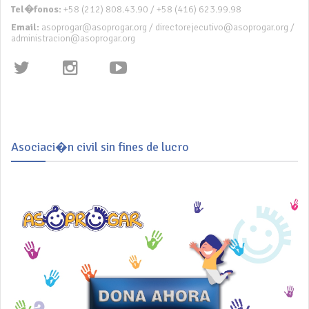
Tel�fonos:
+58 (212) 808.43.90 / +58 (416) 623.99.98
Email:
asoprogar@asoprogar.org / directorejecutivo@asoprogar.org /
administracion@asoprogar.org
Asociaci�n civil sin fines de lucro