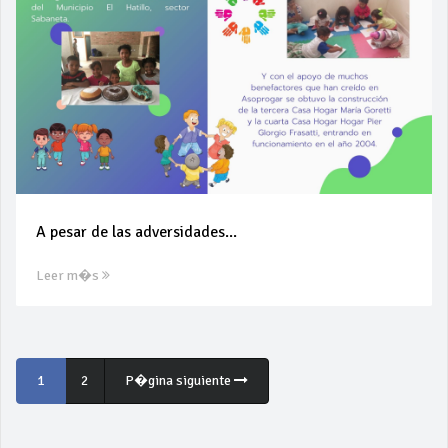
A pesar de las adversidades...
Leer m�s
1
2
P�gina siguiente