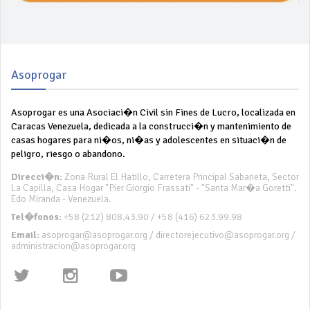
Asoprogar
Asoprogar es una Asociaci�n Civil sin Fines de Lucro, localizada en
Caracas Venezuela, dedicada a la construcci�n y mantenimiento de
casas hogares para ni�os, ni�as y adolescentes en situaci�n de
peligro, riesgo o abandono.
Direcci�n:
Zona Rural El Hatillo, Carretera Principal Sabaneta, Sector
La Capilla, Casa Hogar "Pier Giorgio Frassati" - "Santa Mar�a Goretti".
Edo Miranda - Venezuela.
Tel�fonos:
+58 (212) 808.43.90 / +58 (416) 623.99.98
Email:
asoprogar@asoprogar.org / directorejecutivo@asoprogar.org /
administracion@asoprogar.org