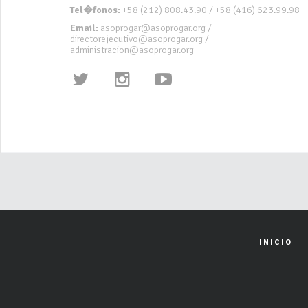
Tel�fonos:
+58 (212) 808.43.90 / +58 (416) 623.99.98
Email:
asoprogar@asoprogar.org /
directorejecutivo@asoprogar.org /
administracion@asoprogar.org
INICIO