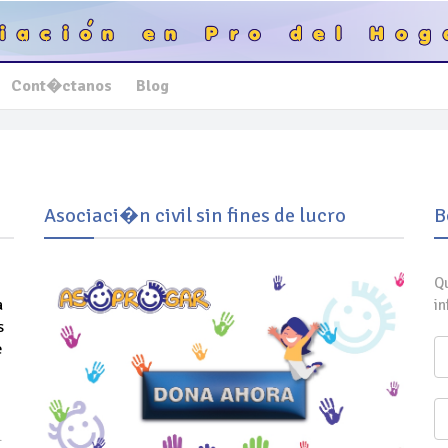
Cont�ctanos
Blog
Asociaci�n civil sin fines de lucro
B
Q
a
i
s
e
.