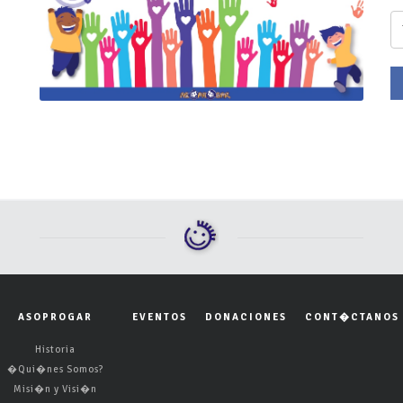
ASOPROGAR
EVENTOS
DONACIONES
CONT�CTANOS
Historia
�Qui�nes Somos?
Misi�n y Visi�n