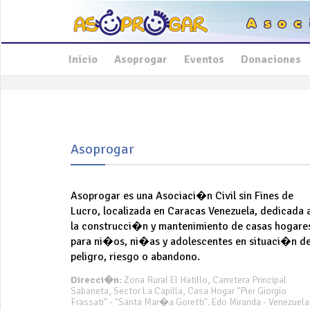
Inicio
Asoprogar
Eventos
Donaciones
Asoprogar
Asoprogar es una Asociaci�n Civil sin Fines de
Lucro, localizada en Caracas Venezuela, dedicada 
la construcci�n y mantenimiento de casas hogare
para ni�os, ni�as y adolescentes en situaci�n d
peligro, riesgo o abandono.
Direcci�n:
Zona Rural El Hatillo, Carretera Principal
Sabaneta, Sector La Capilla, Casa Hogar "Pier Giorgio
Frassati" - "Santa Mar�a Goretti". Edo Miranda - Venezuela