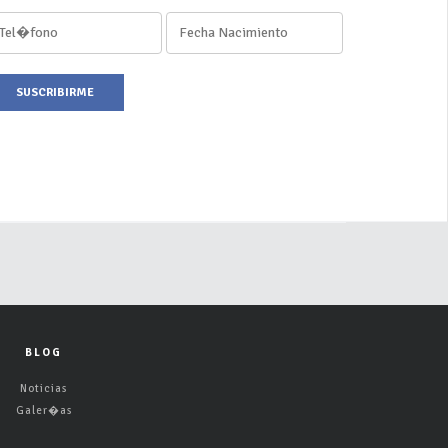
SUSCRIBIRME
BLOG
Noticias
Galer�as