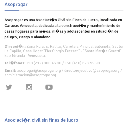
Asoprogar
Asoprogar es una Asociaci�n Civil sin Fines de Lucro, localizada en
Caracas Venezuela, dedicada a la construcci�n y mantenimiento de
casas hogares para ni�os, ni�as y adolescentes en situaci�n de
peligro, riesgo o abandono.
Direcci�n:
Zona Rural El Hatillo, Carretera Principal Sabaneta, Sector
La Capilla, Casa Hogar "Pier Giorgio Frassati" - "Santa Mar�a Goretti".
Edo Miranda - Venezuela.
Tel�fonos:
+58 (212) 808.43.90 / +58 (416) 623.99.98
Email:
asoprogar@asoprogar.org / directorejecutivo@asoprogar.org /
administracion@asoprogar.org
Asociaci�n civil sin fines de lucro