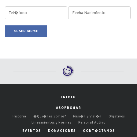
SUSCRIBIRME
INICIO
ASOPROGAR
Historia
�Qui�nes Somos?
Misi�n y Visi�n
Objetivos
Lineamientos y Normas
Personal Activo
EVENTOS
DONACIONES
CONT�CTANOS