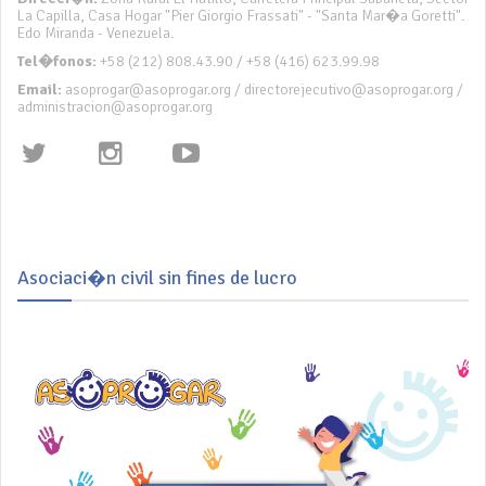
La Capilla, Casa Hogar "Pier Giorgio Frassati" - "Santa Mar�a Goretti".
Edo Miranda - Venezuela.
Tel�fonos:
+58 (212) 808.43.90 / +58 (416) 623.99.98
Email:
asoprogar@asoprogar.org / directorejecutivo@asoprogar.org /
administracion@asoprogar.org
Asociaci�n civil sin fines de lucro