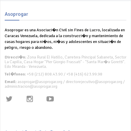
Asoprogar
Asoprogar es una Asociaci�n Civil sin Fines de Lucro, localizada en
Caracas Venezuela, dedicada a la construcci�n y mantenimiento de
casas hogares para ni�os, ni�as y adolescentes en situaci�n de
peligro, riesgo o abandono.
Direcci�n:
Zona Rural El Hatillo, Carretera Principal Sabaneta, Sector
La Capilla, Casa Hogar "Pier Giorgio Frassati" - "Santa Mar�a Goretti".
Edo Miranda - Venezuela.
Tel�fonos:
+58 (212) 808.43.90 / +58 (416) 623.99.98
Email:
asoprogar@asoprogar.org / directorejecutivo@asoprogar.org /
administracion@asoprogar.org